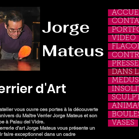
ACCUE
​Jorge
CONTA
PORTF
VIDEO
Mateus
FLACO
CONTR
PRESSE
DANS L
MEDUS
errier d'Art
INSOLI
SCULP
ANIMA
atelier vous ouvre ces portes à la découverte
BOULES
univers du Maître Verrier Jorge Mateus et son
pe à Palau del Vidre.
VASES
errerie d'art Jorge Mateus vous présente un
ir faire exceptionnel dans un cadre