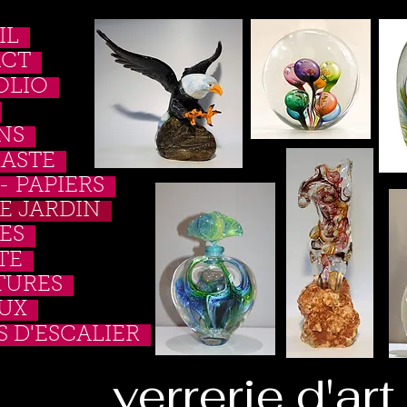
IL
CT
OLIO
NS
ASTE
- PAPIERS
E JARDIN
ES
TE
TURES
UX
 D'ESCALIER
verrerie d'art 